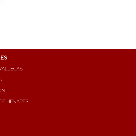
RES
VALLECAS
A
ON
DE HENARES