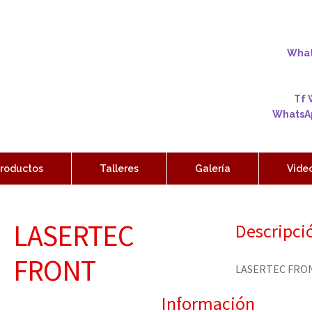
Whats
Tf 
WhatsAp
roductos
Talleres
Galería
Vide
LASERTEC
Descripci
FRONT
LASERTEC FRO
Información