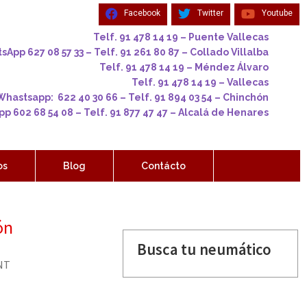
Facebook
Twitter
Youtube
Telf. 91 478 14 19 – Puente Vallecas
App 627 08 57 33 – Telf. 91 261 80 87 – Collado Villalba
Telf. 91 478 14 19 – Méndez Álvaro
Telf. 91 478 14 19 – Vallecas
Whastsapp: 622 40 30 66 – Telf. 91 894 03 54 – Chinchón
p 602 68 54 08 – Telf. 91 877 47 47 – Alcalá de Henares
os
Blog
Contácto
ón
Busca tu neumático
NT