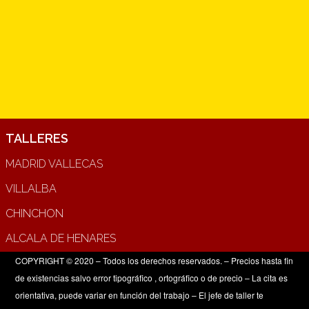
TALLERES
MADRID VALLECAS
VILLALBA
CHINCHON
ALCALA DE HENARES
COPYRIGHT © 2020 – Todos los derechos reservados. – Precios hasta fin
de existencias salvo error tipográfico , ortográfico o de precio – La cita es
orientativa, puede variar en función del trabajo – El jefe de taller te