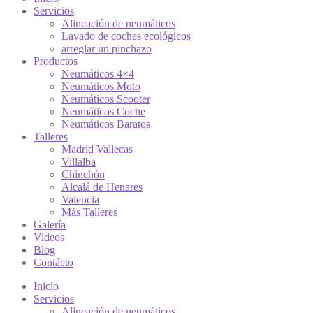
Servicios
Alineación de neumáticos
Lavado de coches ecológicos
arreglar un pinchazo
Productos
Neumáticos 4×4
Neumáticos Moto
Neumáticos Scooter
Neumáticos Coche
Neumáticos Baratos
Talleres
Madrid Vallecas
Villalba
Chinchón
Alcalá de Henares
Valencia
Más Talleres
Galería
Videos
Blog
Contácto
Inicio
Servicios
Alineación de neumáticos