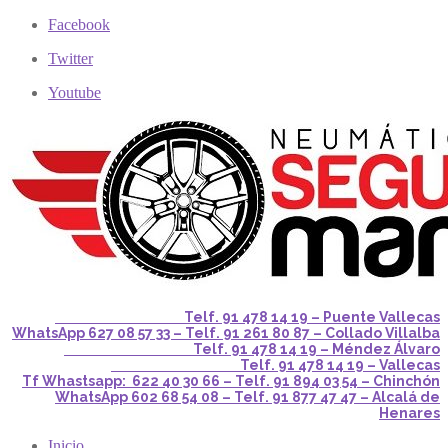
Facebook
Twitter
Youtube
Telf. 91 478 14 19 – Puente Vallecas
WhatsApp 627 08 57 33 – Telf. 91 261 80 87 – Collado Villalba
Telf. 91 478 14 19 – Méndez Álvaro
Telf. 91 478 14 19 – Vallecas
Tf Whastsapp: 622 40 30 66 – Telf. 91 894 03 54 – Chinchón
WhatsApp 602 68 54 08 – Telf. 91 877 47 47 – Alcalá de
Henares
Inicio