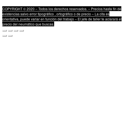
COPYRIGHT © 2020 – Todos los derechos reservados. – Precios hasta fin de
existencias salvo error tipográfico , ortográfico o de precio – La cita es
orientativa, puede variar en función del trabajo – El jefe de taller te aclarará el
precio del neumático que buscas.