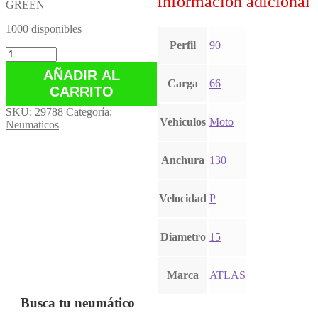
Información adicional
GREEN
1000 disponibles
Perfil
90
GREEN
cantidad
AÑADIR AL
Carga
66
CARRITO
SKU:
29788
Categoría:
Vehiculos
Moto
Neumaticos
Anchura
130
Velocidad
P
Diametro
15
Marca
ATLAS
Busca tu neumático