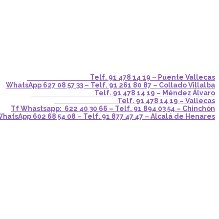
Telf. 91 478 14 19 – Puente Vallecas
WhatsApp 627 08 57 33 – Telf. 91 261 80 87 – Collado Villalba
Telf. 91 478 14 19 – Méndez Álvaro
Telf. 91 478 14 19 – Vallecas
Tf Whastsapp: 622 40 30 66 – Telf. 91 894 03 54 – Chinchón
hatsApp 602 68 54 08 – Telf. 91 877 47 47 – Alcalá de Henares