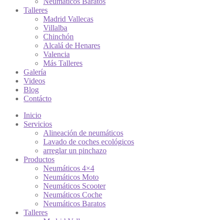
Neumáticos Baratos
Talleres
Madrid Vallecas
Villalba
Chinchón
Alcalá de Henares
Valencia
Más Talleres
Galería
Videos
Blog
Contácto
Inicio
Servicios
Alineación de neumáticos
Lavado de coches ecológicos
arreglar un pinchazo
Productos
Neumáticos 4×4
Neumáticos Moto
Neumáticos Scooter
Neumáticos Coche
Neumáticos Baratos
Talleres