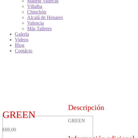
Madrid Vallecas
Villalba
Chinchón
Alcalá de Henares
Valencia
Más Talleres
Galería
Videos
Blog
Contácto
Descripción
GREEN
GREEN
€
69,00