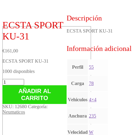
Descripción
ECSTA SPORT
ECSTA SPORT KU-31
KU-31
Información adicional
€
161,00
ECSTA SPORT KU-31
Perfil
55
1000 disponibles
ECSTA
Carga
78
SPORT
AÑADIR AL
KU-
CARRITO
31
Vehiculos
4×4
cantidad
SKU:
12680
Categoría:
Neumaticos
Anchura
235
Velocidad
W