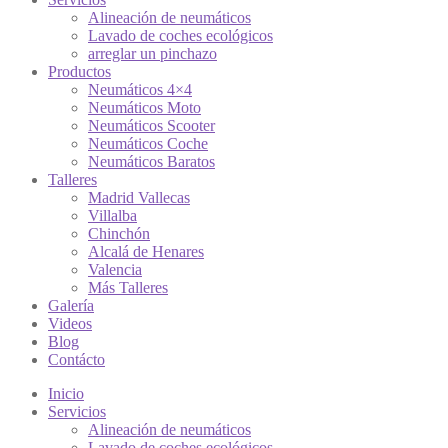
Alineación de neumáticos
Lavado de coches ecológicos
arreglar un pinchazo
Productos
Neumáticos 4×4
Neumáticos Moto
Neumáticos Scooter
Neumáticos Coche
Neumáticos Baratos
Talleres
Madrid Vallecas
Villalba
Chinchón
Alcalá de Henares
Valencia
Más Talleres
Galería
Videos
Blog
Contácto
Inicio
Servicios
Alineación de neumáticos
Lavado de coches ecológicos