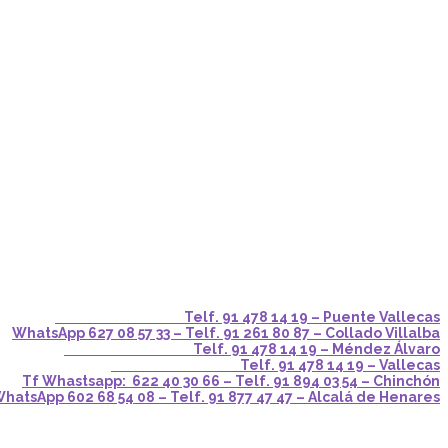
Telf. 91 478 14 19 – Puente Vallecas
WhatsApp 627 08 57 33 – Telf. 91 261 80 87 – Collado Villalba
Telf. 91 478 14 19 – Méndez Álvaro
Telf. 91 478 14 19 – Vallecas
Tf Whastsapp: 622 40 30 66 – Telf. 91 894 03 54 – Chinchón
hatsApp 602 68 54 08 – Telf. 91 877 47 47 – Alcalá de Henares