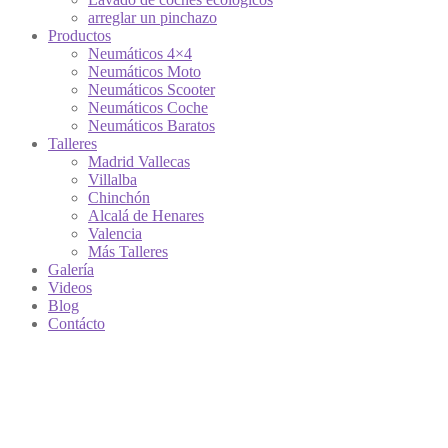
arreglar un pinchazo
Productos
Neumáticos 4×4
Neumáticos Moto
Neumáticos Scooter
Neumáticos Coche
Neumáticos Baratos
Talleres
Madrid Vallecas
Villalba
Chinchón
Alcalá de Henares
Valencia
Más Talleres
Galería
Videos
Blog
Contácto