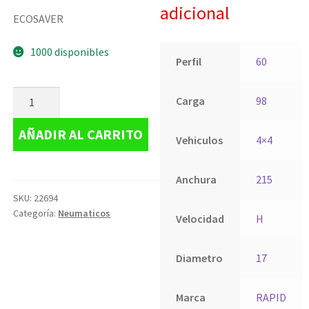
adicional
ECOSAVER
1000 disponibles
Perfil
60
Carga
98
AÑADIR AL CARRITO
Vehiculos
4×4
Anchura
215
SKU:
22694
Categoría:
Neumaticos
Velocidad
H
Diametro
17
Marca
RAPID