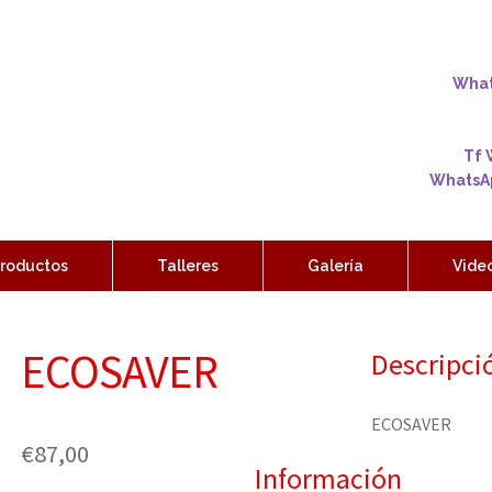
Whats
Tf 
WhatsAp
roductos
Talleres
Galería
Vide
ECOSAVER
Descripci
ECOSAVER
€
87,00
Información