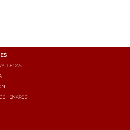
RES
VALLECAS
A
ON
DE HENARES