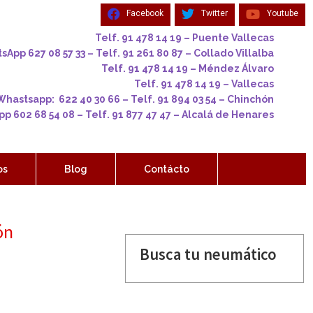
Facebook
Twitter
Youtube
Telf. 91 478 14 19 – Puente Vallecas
App 627 08 57 33 – Telf. 91 261 80 87 – Collado Villalba
Telf. 91 478 14 19 – Méndez Álvaro
Telf. 91 478 14 19 – Vallecas
Whastsapp: 622 40 30 66 – Telf. 91 894 03 54 – Chinchón
p 602 68 54 08 – Telf. 91 877 47 47 – Alcalá de Henares
os
Blog
Contácto
ón
Busca tu neumático