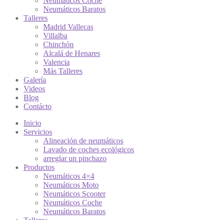
Neumáticos Coche
Neumáticos Baratos
Talleres
Madrid Vallecas
Villalba
Chinchón
Alcalá de Henares
Valencia
Más Talleres
Galería
Videos
Blog
Contácto
Inicio
Servicios
Alineación de neumáticos
Lavado de coches ecológicos
arreglar un pinchazo
Productos
Neumáticos 4×4
Neumáticos Moto
Neumáticos Scooter
Neumáticos Coche
Neumáticos Baratos