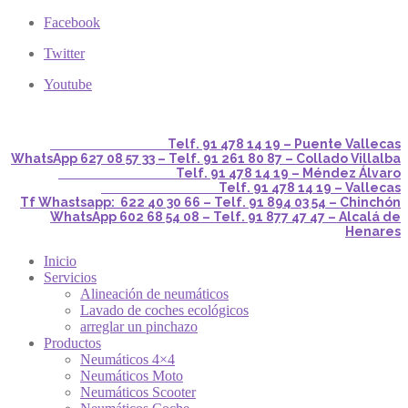
Facebook
Twitter
Youtube
Telf. 91 478 14 19 – Puente Vallecas
WhatsApp 627 08 57 33 – Telf. 91 261 80 87 – Collado Villalba
Telf. 91 478 14 19 – Méndez Álvaro
Telf. 91 478 14 19 – Vallecas
Tf Whastsapp: 622 40 30 66 – Telf. 91 894 03 54 – Chinchón
WhatsApp 602 68 54 08 – Telf. 91 877 47 47 – Alcalá de
Henares
Inicio
Servicios
Alineación de neumáticos
Lavado de coches ecológicos
arreglar un pinchazo
Productos
Neumáticos 4×4
Neumáticos Moto
Neumáticos Scooter