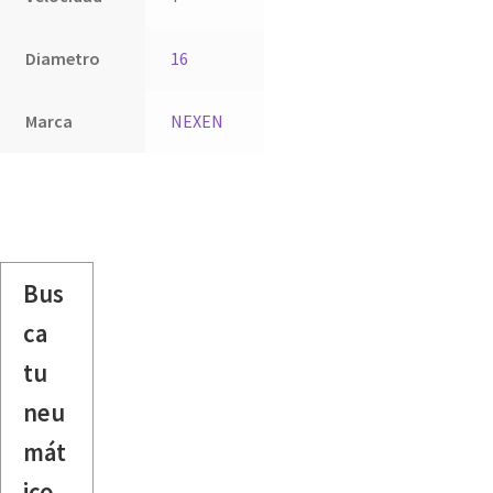
Diametro
16
Marca
NEXEN
Bus
ca
tu
neu
mát
ico