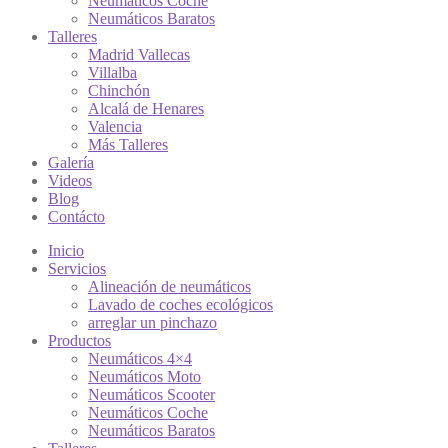
Neumáticos Coche
Neumáticos Baratos
Talleres
Madrid Vallecas
Villalba
Chinchón
Alcalá de Henares
Valencia
Más Talleres
Galería
Videos
Blog
Contácto
Inicio
Servicios
Alineación de neumáticos
Lavado de coches ecológicos
arreglar un pinchazo
Productos
Neumáticos 4×4
Neumáticos Moto
Neumáticos Scooter
Neumáticos Coche
Neumáticos Baratos