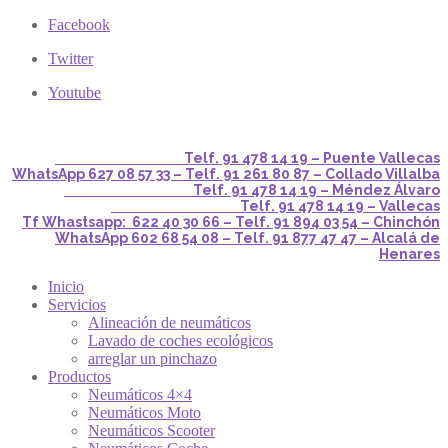
Facebook
Twitter
Youtube
Telf. 91 478 14 19 – Puente Vallecas
WhatsApp 627 08 57 33 – Telf. 91 261 80 87 – Collado Villalba
Telf. 91 478 14 19 – Méndez Álvaro
Telf. 91 478 14 19 – Vallecas
Tf Whastsapp: 622 40 30 66 – Telf. 91 894 03 54 – Chinchón
WhatsApp 602 68 54 08 – Telf. 91 877 47 47 – Alcalá de
Henares
Inicio
Servicios
Alineación de neumáticos
Lavado de coches ecológicos
arreglar un pinchazo
Productos
Neumáticos 4×4
Neumáticos Moto
Neumáticos Scooter