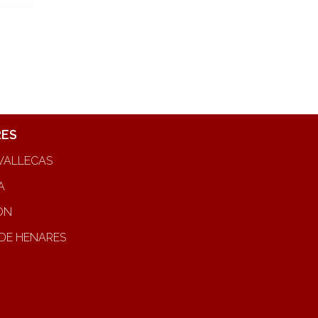
RES
VALLECAS
A
ON
DE HENARES