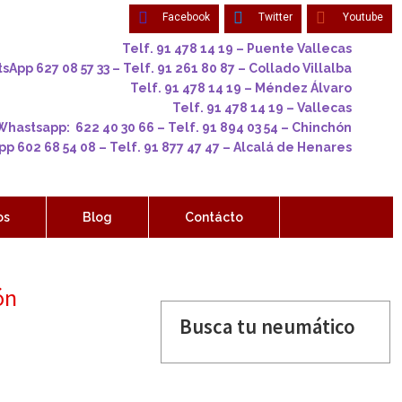
Facebook
Twitter
Youtube
Telf. 91 478 14 19 – Puente Vallecas
App 627 08 57 33 – Telf. 91 261 80 87 – Collado Villalba
Telf. 91 478 14 19 – Méndez Álvaro
Telf. 91 478 14 19 – Vallecas
Whastsapp: 622 40 30 66 – Telf. 91 894 03 54 – Chinchón
p 602 68 54 08 – Telf. 91 877 47 47 – Alcalá de Henares
os
Blog
Contácto
ón
Busca tu neumático