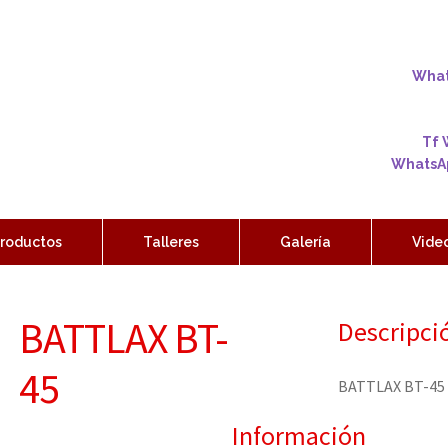
Whats
Tf 
WhatsAp
roductos
Talleres
Galería
Vide
BATTLAX BT-
Descripci
45
BATTLAX BT-45
Información