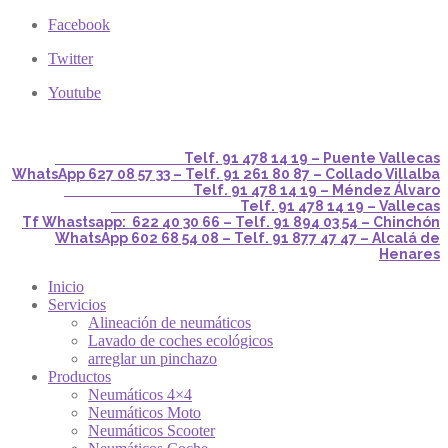
Facebook
Twitter
Youtube
Telf. 91 478 14 19 – Puente Vallecas
WhatsApp 627 08 57 33 – Telf. 91 261 80 87 – Collado Villalba
Telf. 91 478 14 19 – Méndez Álvaro
Telf. 91 478 14 19 – Vallecas
Tf Whastsapp: 622 40 30 66 – Telf. 91 894 03 54 – Chinchón
WhatsApp 602 68 54 08 – Telf. 91 877 47 47 – Alcalá de
Henares
Inicio
Servicios
Alineación de neumáticos
Lavado de coches ecológicos
arreglar un pinchazo
Productos
Neumáticos 4×4
Neumáticos Moto
Neumáticos Scooter