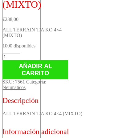
(MIXTO)
€
238,00
ALL TERRAIN T/A KO 4×4
(MIXTO)
1000 disponibles
ALL
TERRAIN
AÑADIR AL
T/A
CARRITO
KO
4x4
SKU:
7561
Categoría:
(MIXTO)
Neumaticos
cantidad
Descripción
ALL TERRAIN T/A KO 4×4 (MIXTO)
Información adicional