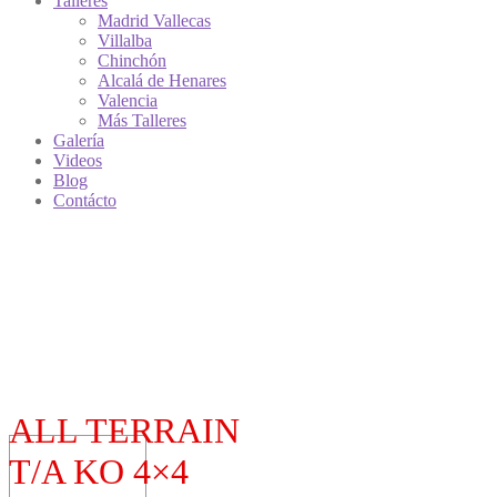
Talleres
Madrid Vallecas
Villalba
Chinchón
Alcalá de Henares
Valencia
Más Talleres
Galería
Videos
Blog
Contácto
ALL TERRAIN
T/A KO 4×4