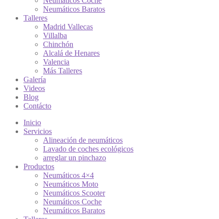
Neumáticos Coche
Neumáticos Baratos
Talleres
Madrid Vallecas
Villalba
Chinchón
Alcalá de Henares
Valencia
Más Talleres
Galería
Videos
Blog
Contácto
Inicio
Servicios
Alineación de neumáticos
Lavado de coches ecológicos
arreglar un pinchazo
Productos
Neumáticos 4×4
Neumáticos Moto
Neumáticos Scooter
Neumáticos Coche
Neumáticos Baratos