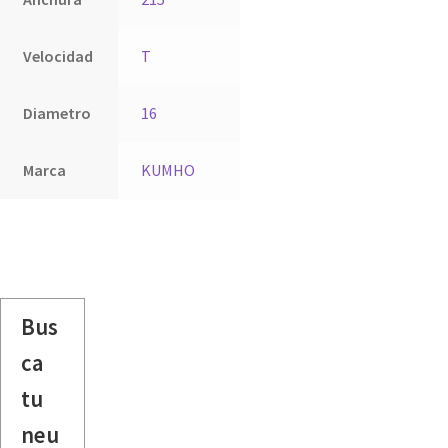
Velocidad
T
Diametro
16
Marca
KUMHO
Bus
ca
tu
neu