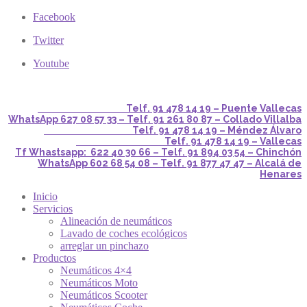
Facebook
Twitter
Youtube
Telf. 91 478 14 19 – Puente Vallecas
WhatsApp 627 08 57 33 – Telf. 91 261 80 87 – Collado Villalba
Telf. 91 478 14 19 – Méndez Álvaro
Telf. 91 478 14 19 – Vallecas
Tf Whastsapp: 622 40 30 66 – Telf. 91 894 03 54 – Chinchón
WhatsApp 602 68 54 08 – Telf. 91 877 47 47 – Alcalá de
Henares
Inicio
Servicios
Alineación de neumáticos
Lavado de coches ecológicos
arreglar un pinchazo
Productos
Neumáticos 4×4
Neumáticos Moto
Neumáticos Scooter