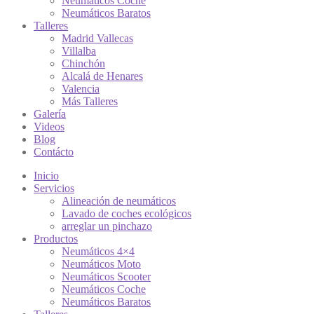
Neumáticos Coche
Neumáticos Baratos
Talleres
Madrid Vallecas
Villalba
Chinchón
Alcalá de Henares
Valencia
Más Talleres
Galería
Videos
Blog
Contácto
Inicio
Servicios
Alineación de neumáticos
Lavado de coches ecológicos
arreglar un pinchazo
Productos
Neumáticos 4×4
Neumáticos Moto
Neumáticos Scooter
Neumáticos Coche
Neumáticos Baratos