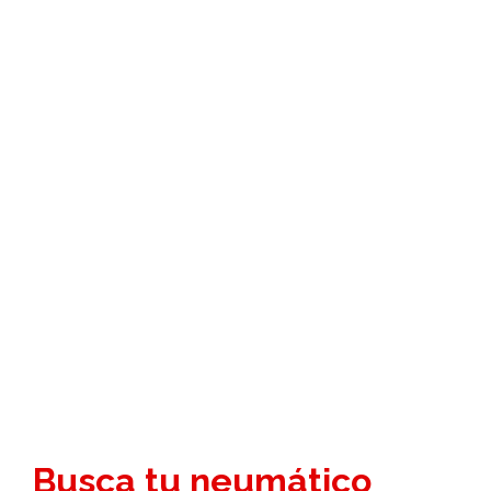
Neumáticos de
Segunda Mano en
Morata de Tajuña
Busca tu neumático