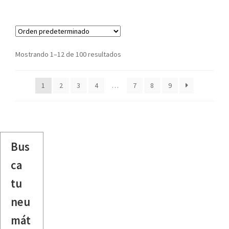
Mostrando 1–12 de 100 resultados
1
2
3
4
…
7
8
9
Bus
ca
tu
neu
mát