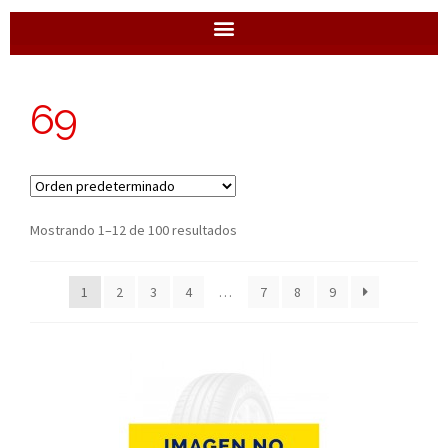
69
Mostrando 1–12 de 100 resultados
1
2
3
4
…
7
8
9