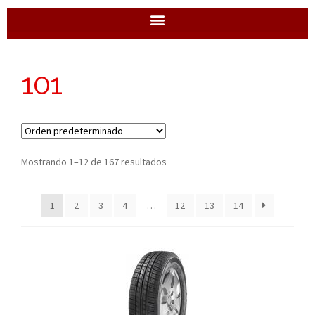
101
Mostrando 1–12 de 167 resultados
1
2
3
4
…
12
13
14